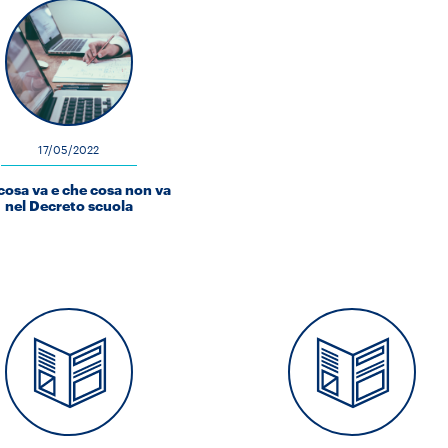
17/05/2022
cosa va e che cosa non va
nel Decreto scuola