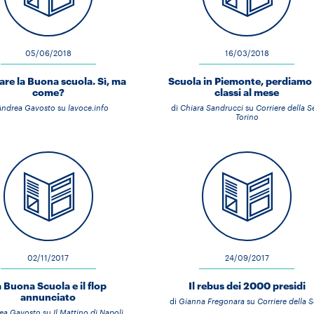
05/06/2018
16/03/2018
re la Buona scuola. Sì, ma
Scuola in Piemonte, perdiamo
come?
classi al mese
Andrea Gavosto
su
lavoce.info
di
Chiara Sandrucci
su
Corriere della S
Torino
02/11/2017
24/09/2017
 Buona Scuola e il flop
Il rebus dei 2000 presidi
annunciato
di
Gianna Fregonara
su
Corriere della S
ea Gavosto
su
Il Mattino di Napoli