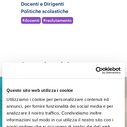
Docenti e Dirigenti
Politiche scolastiche
docenti
reclutamento
Contenuti correlati
NEWS
Questo sito web utilizza i cookie
23 giugno 2026
Utilizziamo i cookie per personalizzare contenuti ed
annunci, per fornire funzionalità dei social media e per
analizzare il nostro traffico. Condividiamo inoltre
informazioni sul modo in cui utilizza il nostro sito con i
nostri partner che si occupano di analisi dei dati web,