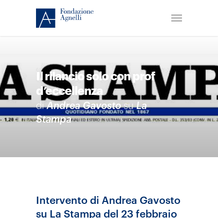
Il rilancio solo con prof
d’eccellenza
di
Andrea Gavosto
su
La
Stampa
Intervento di Andrea Gavosto
su La Stampa del 23 febbraio