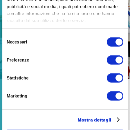
pubblicità e social media, i quali potrebbero combinarle
con altre informazioni che ha fornito loro o che hanno
raccolto dal suo utilizzo dei loro servizi.
Selezione
Necessari
del
consenso
PNRR Istruzione: un’accelerazione che
Preferenze
non colma il ritardo
Statistiche
NEWS
Marketing
14 aprile 2026
Mostra dettagli