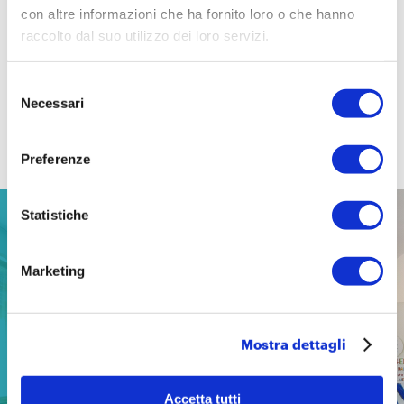
reclutamento
con altre informazioni che ha fornito loro o che hanno
raccolto dal suo utilizzo dei loro servizi.
Selezione
Necessari
del
consenso
Contenuti correlati
Preferenze
Statistiche
NEWS
23 giugno 2026
Marketing
Mostra dettagli
Accetta tutti