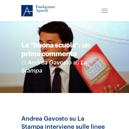
La “buona scuola”: un
primo commento
di
Andrea Gavosto
su
La
Stampa
Andrea Gavosto su La
Stampa interviene sulle linee