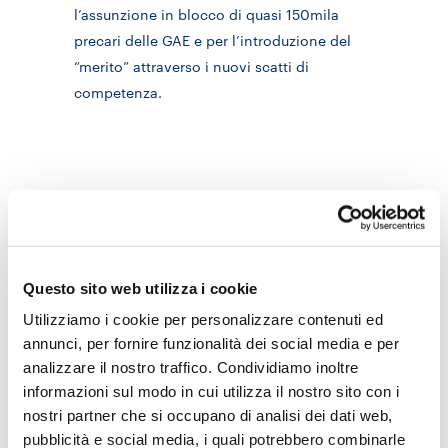
l’assunzione in blocco di quasi 150mila
precari delle GAE e per l’introduzione del
“merito” attraverso i nuovi scatti di
competenza.
Allegati
PDF
- 248 KB
LaStampa_04.09.14
Apri
Questo sito web utilizza i cookie
4 Settembre 2014
Utilizziamo i cookie per personalizzare contenuti ed
annunci, per fornire funzionalità dei social media e per
Temi
analizzare il nostro traffico. Condividiamo inoltre
Docenti e Dirigenti
informazioni sul modo in cui utilizza il nostro sito con i
Politiche scolastiche
nostri partner che si occupano di analisi dei dati web,
docenti
La Buona Scuola
precari
pubblicità e social media, i quali potrebbero combinarle