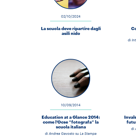
02/10/2024
La scuola deve ripartire dagli
Co
asili nido
di
In
10/09/2014
Education at a Glance 2014:
Inval
come l’Ocse “fotografa” la
futu
scuola italiana
di
di
Andrea Gavosto
su
La Stampa