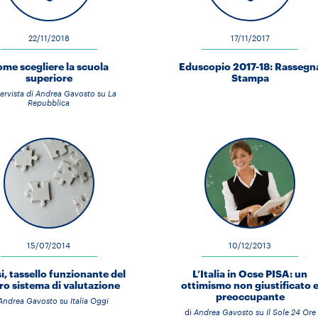
22/11/2018
17/11/2017
me scegliere la scuola
Eduscopio 2017-18: Rassegn
superiore
Stampa
tervista di Andrea Gavosto
su
La
Repubblica
15/07/2014
10/12/2013
si, tassello funzionante del
L’Italia in Ocse PISA: un
ro sistema di valutazione
ottimismo non giustificato 
preoccupante
Andrea Gavosto
su
Italia Oggi
di
Andrea Gavosto
su
Il Sole 24 Ore