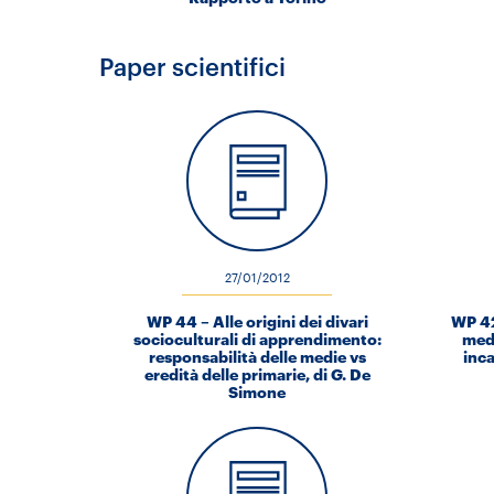
Paper scientifici
27/01/2012
WP 44 – Alle origini dei divari
WP 42
socioculturali di apprendimento:
medi
responsabilità delle medie vs
inca
eredità delle primarie, di G. De
Simone