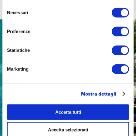
Contenuti correlati
Selezione
Necessari
del
consenso
Preferenze
NEWS
13 luglio 2026
Statistiche
Marketing
Mostra dettagli
Accetta tutti
Accetta selezionati
Un Arcipelago Educativo per l’estate