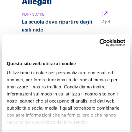
Allegati
PDF
- 307 KB
La scuola deve ripartire dagli
Apri
asili nido
2 Ottobre 2024
Temi
Competenze
Questo sito web utilizza i cookie
Equità e inclusione
Utilizziamo i cookie per personalizzare contenuti ed
Politiche scolastiche
annunci, per fornire funzionalità dei social media e per
confronti internazionali
equità
analizzare il nostro traffico. Condividiamo inoltre
qualità
scuola dell'infanzia
informazioni sul modo in cui utilizza il nostro sito con i
nostri partner che si occupano di analisi dei dati web,
pubblicità e social media, i quali potrebbero combinarle
con altre informazioni che ha fornito loro o che hanno
raccolto dal suo utilizzo dei loro servizi.