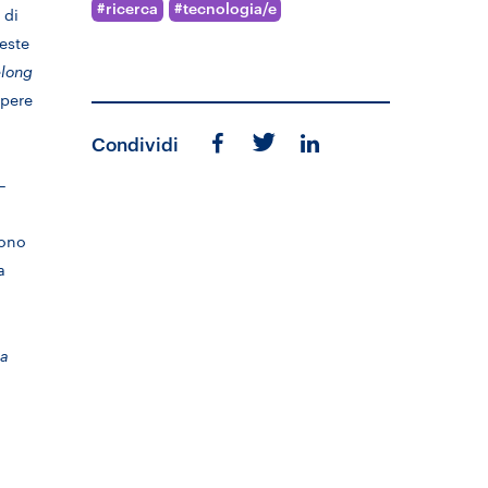
ricerca
tecnologia/e
 di
este
elong
apere
Condividi
–
dono
a
ia