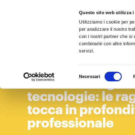
Questo sito web utilizza i
Utilizziamo i cookie per pe
per analizzare il nostro tra
con i nostri partner che si
combinarle con altre inform
servizi.
Selezione
Necessari
WP 29 – Insegnant
del
consenso
tecnologie: le ra
tocca in profondit
professionale