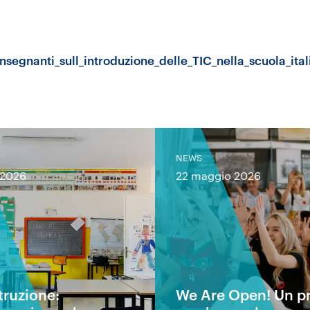
nsegnanti_sull_introduzione_delle_TIC_nella_scuola_ital
NEWS
 2026
22 maggio 2026
truzione:
We Are Open! Un p