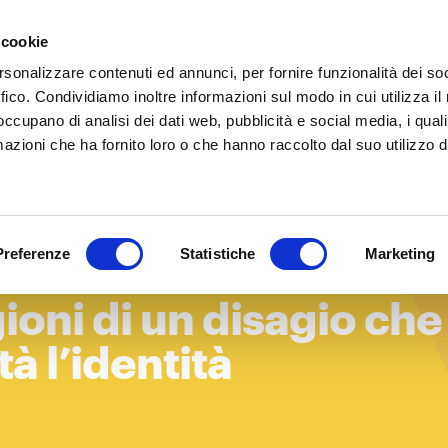
 cookie
IT
EN
Chi siamo
Cosa
rsonalizzare contenuti ed annunci, per fornire funzionalità dei so
ffico. Condividiamo inoltre informazioni sul modo in cui utilizza il 
 occupano di analisi dei dati web, pubblicità e social media, i qual
azioni che ha fornito loro o che hanno raccolto dal suo utilizzo d
Preferenze
Statistiche
Marketing
i italiani e nuove
gioni di un disagio che
à l’identità