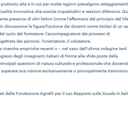
piuttosto alta e in cui per molte ragioni prevalgono atteggiamenti
calità innovativa che suscita inquietudini e reazioni difensive. Qu
nte presenza di altri fattori (come l’affermarsi del principio del
lif
n discussione la figura/funzione dei docenti come titolari di un s
del ruolo del formatore: l’accompagnatore dei processi di
ettista dei percorsi, l’orientatore, il valutatore.
da ricerche empiriche recenti o – nel caso dell’ultima indagine Iard 
essi degli insegnanti italiani di fronte alle sfide poste dalla
e principali questioni di natura culturale e professionale che discen
 di superare una visione esclusivamente o principalmente trasmissiv
ati dalla Fondazione Agnelli per il suo
Rapporto sulla Scuola in Ital