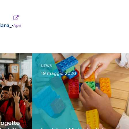
iana_-
Apri
NEWS
19 maggio 2026
rogetto