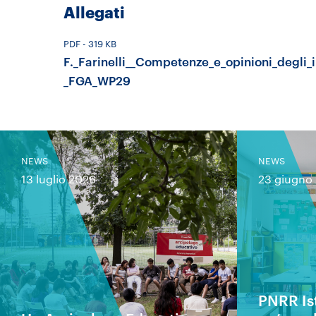
Allegati
PDF
- 319 KB
F._Farinelli__Competenze_e_opinioni_degli_i
_FGA_WP29
NEWS
NEWS
13 luglio 2026
23 giugno
PNRR Is