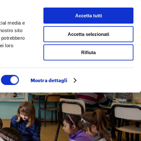
Accetta tutti
 facciamo
Cerca
cial media e
nostro sito
Accetta selezionati
i potrebbero
ei loro
Rifiuta
Mostra dettagli