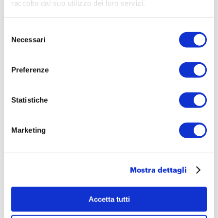
raccolto dal suo utilizzo dei loro servizi.
PDF
- 282 KB
Corriere_della_Sera_19.02.14
Apri
Selezione
Necessari
del
consenso
PDF
- 370 KB
La_Stampa_19.02.14
Apri
Preferenze
1 Marzo 2014
Statistiche
Temi
Docenti e Dirigenti
Politiche scolastiche
Marketing
Valutazione
Progetto
Mostra dettagli
Rapporto La valutazione della scuola
sistema d'istruzione
Accetta tutti