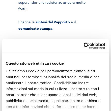
superandone le resistenze ancora molto
forti.
Scarica la
sintesi del Rapporto
e il
comunicato stampa
.
Leggi sotto la Rassegna Stampa.
Questo sito web utilizza i cookie
Allegati
Utilizziamo i cookie per personalizzare contenuti ed
annunci, per fornire funzionalità dei social media e per
PDF
- 205 KB
analizzare il nostro traffico. Condividiamo inoltre
La_Repubblica_19.02.14
Apri
informazioni sul modo in cui utilizza il nostro sito con i
nostri partner che si occupano di analisi dei dati web,
PDF
- 442 KB
pubblicità e social media, i quali potrebbero combinarle
Il_Sole_24_Ore_19.02.14
Apri
con altre informazioni che ha fornito loro o che hanno