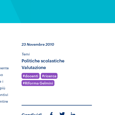
23 Novembre 2010
Temi
Politiche scolastiche
Valutazione
amente
no
docenti
ricerca
 i
Riforma Gelmini
 più
entivi
ntire
Condividi