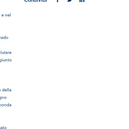
 e nel
grado
lutare
ggiunto
 della
egno
seconda
cato