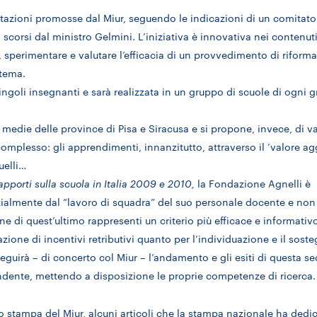
tazioni promosse dal Miur, seguendo le indicazioni di un comitato
 scorsi dal ministro Gelmini. L’iniziativa è innovativa nei contenuti
, sperimentare e valutare l’efficacia di un provvedimento di riforma
stema.
ingoli insegnanti e sarà realizzata in un gruppo di scuole di ogni 
medie delle province di Pisa e Siracusa e si propone, invece, di va
o complesso: gli apprendimenti, innanzitutto, attraverso il ’valore a
uelli…
apporti sulla scuola in Italia 2009 e 2010,
la Fondazione Agnelli è
zialmente dal “lavoro di squadra” del suo personale docente e non
 di quest’ultimo rappresenti un criterio più efficace e informativo
zione di incentivi retributivi quanto per l’individuazione e il sost
o seguirà – di concerto col Miur – l’andamento e gli esiti di questa 
dente, mettendo a disposizione le proprie competenze di ricerca.
to stampa del Miur, alcuni articoli che la stampa nazionale ha dedi