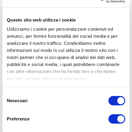
per la scuola primaria, secondaria di I grado
e secondaria di II grado.
Questo sito web utilizza i cookie
Utilizziamo i cookie per personalizzare contenuti ed
annunci, per fornire funzionalità dei social media e per
analizzare il nostro traffico. Condividiamo inoltre
Visita il sito:
spazioallascuola.it
informazioni sul modo in cui utilizza il nostro sito con i
nostri partner che si occupano di analisi dei dati web,
pubblicità e social media, i quali potrebbero combinarle
con altre informazioni che ha fornito loro o che hanno
Temi
raccolto dal suo utilizzo dei loro servizi.
Didattica
Docenti e Dirigenti
Selezione
Politiche scolastiche
Necessari
del
consenso
covid-19
Preferenze