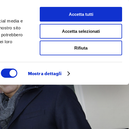
Accetta tutti
 facciamo
Cerca
cial media e
nostro sito
Accetta selezionati
i potrebbero
ei loro
Rifiuta
Mostra dettagli