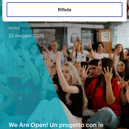
non colma il ritardo
Rifiuta
NEWS
22 maggio 2026
We Are Open! Un progetto con le