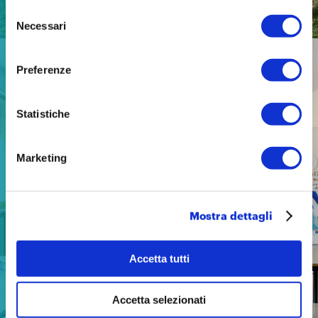
2026
Selezione
Necessari
del
consenso
NEWS
Preferenze
23 giugno 2026
Statistiche
Marketing
Mostra dettagli
Accetta tutti
Accetta selezionati
PNRR Istruzione: un’accelerazione che