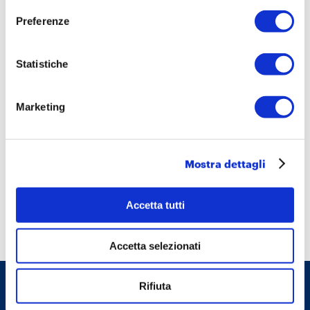
10/03/2021
Preferenze
Scuola nel PNRR: l'audizione
parlamentare della Fondazione
Statistiche
Marketing
Mostra dettagli
02/02/2021
Osservazioni in classe. Quali pratiche
didattiche nelle aule italiane
Accetta tutti
Accetta selezionati
© Fondazione Agnelli 2017 - Tutti i diritti riservati
Rifiuta