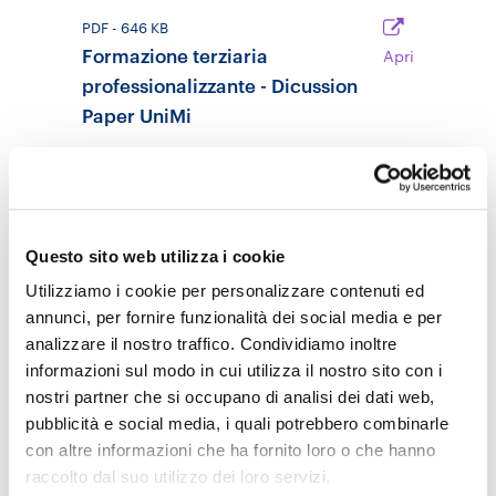
PDF
- 646 KB
Formazione terziaria
Apri
professionalizzante - Dicussion
Paper UniMi
17 Febbraio 2021
Temi
Equità e inclusione
Politiche scolastiche
Questo sito web utilizza i cookie
Università e Innovazione
Utilizziamo i cookie per personalizzare contenuti ed
annunci, per fornire funzionalità dei social media e per
Istituti Tecnici Superiori
analizzare il nostro traffico. Condividiamo inoltre
Lauree professionalizzanti
lavoro
informazioni sul modo in cui utilizza il nostro sito con i
sistema d'istruzione
nostri partner che si occupano di analisi dei dati web,
pubblicità e social media, i quali potrebbero combinarle
con altre informazioni che ha fornito loro o che hanno
raccolto dal suo utilizzo dei loro servizi.