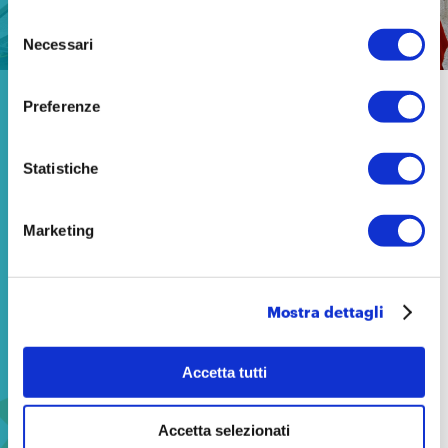
PNRR Istruzione: un’accelerazione che
non colma il ritardo
Selezione
Necessari
del
consenso
Preferenze
NEWS
14 aprile 2026
Statistiche
Marketing
Mostra dettagli
Accetta tutti
Accetta selezionati