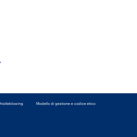
r
histleblowing
-
Modello di gestione e codice etico