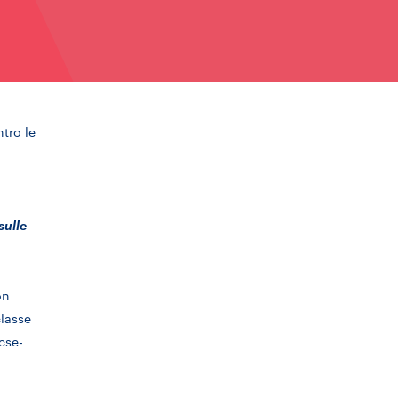
ntro le
sulle
on
classe
cse-