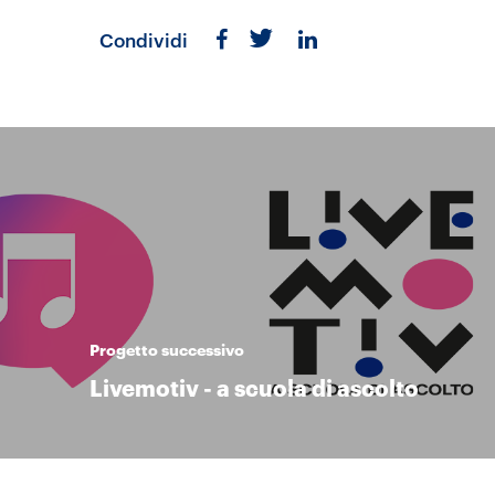
Condividi
Progetto successivo
Livemotiv - a scuola di ascolto