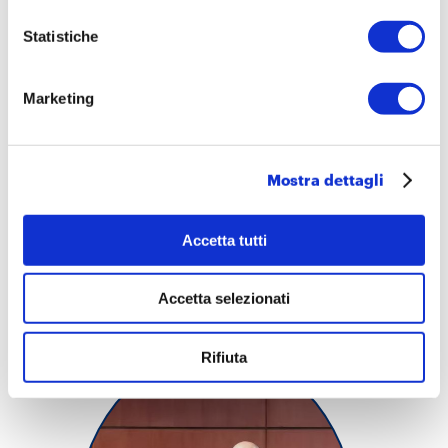
dell’Università di Pechino e dell’Istituto
Statistiche
Italiano di Cultura in Cina.
Marketing
Temi
Istituzionale
Università e Innovazione
Mostra dettagli
Accetta tutti
Contenuti
Accetta selezionati
News
Rifiuta