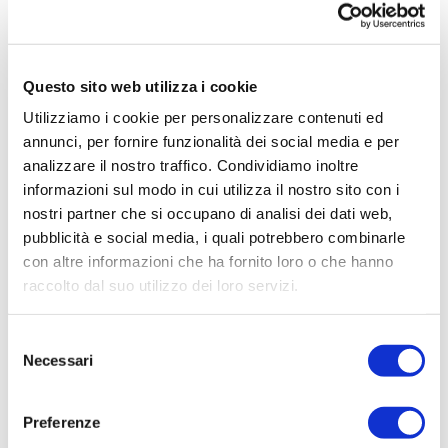
intende stabilire e rendere permanenti
occasioni di dialogo a due vie tra Cina e
Italia, rendendo più profonda la reciproca
Questo sito web utilizza i cookie
conoscenza.
Utilizziamo i cookie per personalizzare contenuti ed
annunci, per fornire funzionalità dei social media e per
Per questa ragione la Agnelli Chair si
analizzare il nostro traffico. Condividiamo inoltre
collocata all’interno del
CEPIRC
, che è una
informazioni sul modo in cui utilizza il nostro sito con i
struttura autonoma dell’Università dedicata
nostri partner che si occupano di analisi dei dati web,
proprio a sviluppare legami culturali con
pubblicità e social media, i quali potrebbero combinarle
l’Europa e nata dal
con altre informazioni che ha fornito loro o che hanno
lavoro di anni del Forum filantropico Italia-
raccolto dal suo utilizzo dei loro servizi.
Cina, guidato dal Prof. Romano Prodi e dal
Prof. Giovanni Andornino dell’Università di
Selezione
Torino, di cui la Fondazione è membro sin
Necessari
del
dalla prima
consenso
edizione. Sono inoltre coinvolti nelle
Preferenze
attività del Dipartimento di Italianistica