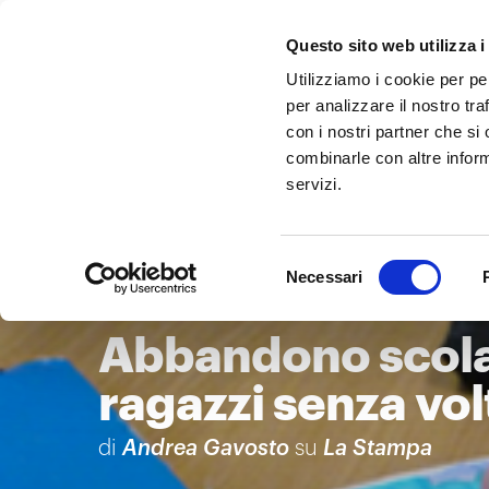
Questo sito web utilizza i
Utilizziamo i cookie per pe
per analizzare il nostro tra
con i nostri partner che si
combinarle con altre inform
servizi.
Selezione
Necessari
del
consenso
Abbandono scolas
ragazzi senza vol
di
Andrea Gavosto
su
La Stampa