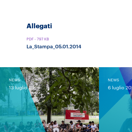
Allegati
PDF
- 797 KB
La_Stampa_05.01.2014
NEWS
NEWS
13 luglio 2026
6 luglio 2