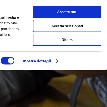
Accetta tutti
 facciamo
Cerca
cial media e
nostro sito
Accetta selezionati
i potrebbero
ei loro
Rifiuta
Mostra dettagli